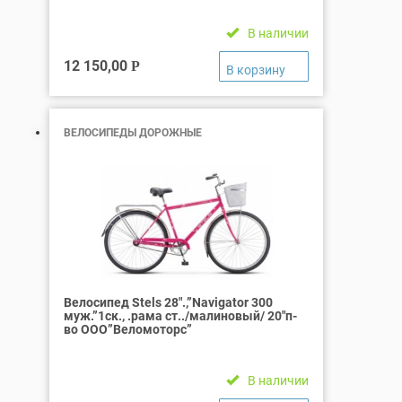
В наличии
12 150,00
Р
ВЕЛОСИПЕДЫ ДОРОЖНЫЕ
Велосипед Stels 28″.,”Navigator 300
муж.”1ск., .рама ст../малиновый/ 20″п-
во ООО”Веломоторс”
В наличии