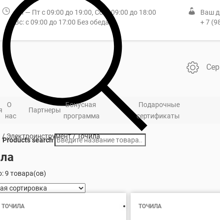
Пн — Пт с 09:00 до 19:00, Сб: с 09:00 до 18:00
Ваш д
Вс: с 09:00 до 17:00 Без обеда
+ 7 (9
Сер
О
Бонусная
Подарочные
я
Партнеры
нас
программа
сертификаты
я
/
Электроинструмент
/ Точила
Products search
ила
: 9 товара(ов)
ТОЧИЛА
ТОЧИЛА