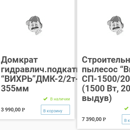
Домкрат
Строитель
гидравлич.подкатной
пылесос “В
“ВИХРЬ”ДМК-2/2т-135-
СП-1500/2
355мм
(1500 Вт, 20
выдув)
В наличии
3 990,00
Р
7 390,00
Р