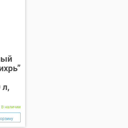
ный
ихрь”
0
 л,
В наличии