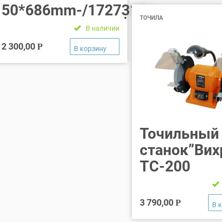
50*686mm-/1727310/
ТОЧИЛА
В наличии
2 300,00
Р
Точильный
станок”Вих
ТС-200
3 790,00
Р