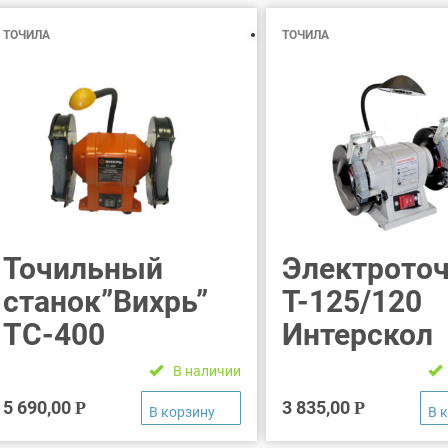
ТОЧИЛА
ТОЧИЛА
Точильный
Электрото
станок”Вихрь”
Т-125/120
ТС-400
Интерскол
В наличии
5 690,00
3 835,00
Р
Р