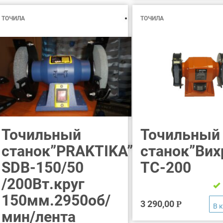
ТОЧИЛА
ТОЧИЛА
Точильный
Точильный
станок”PRAKTIKA”
станок”Вих
SDB-150/50
ТС-200
/200Вт.круг
150мм.2950об/
3 290,00
Р
мин/лента