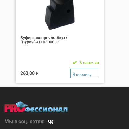
Буфер шкворня/каблук/
“Буран”-/110300037
В наличии
260,00
Р
Мы в соц. сетях: