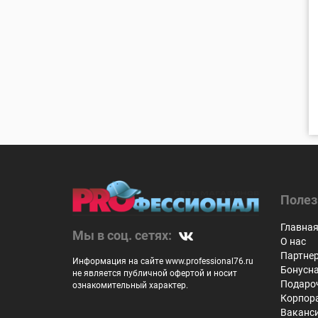
Полез
Главна
Мы в соц. сетях:
О нас
Партне
Информация на сайте www.professional76.ru
Бонусн
не является публичной офертой и носит
Подаро
ознакомительный характер.
Корпор
Ваканс