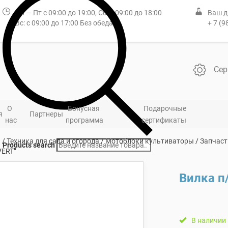
Пн — Пт с 09:00 до 19:00, Сб: с 09:00 до 18:00
Ваш д
Вс: с 09:00 до 17:00 Без обеда
+ 7 (9
Сер
О
Бонусная
Подарочные
я
Партнеры
нас
программа
сертификаты
я
/
Техника для сада и огорода
/
Мотоблоки культиваторы
/
Запчаст
Products search
VERT”
Вилка п
В наличии