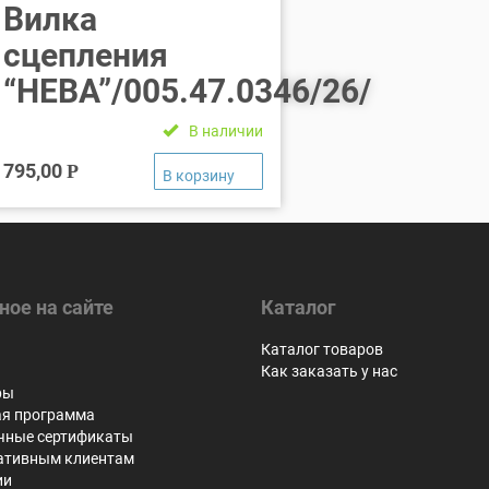
Вилка
сцепления
“НЕВА”/005.47.0346/26/
В наличии
795,00
Р
ное на сайте
Каталог
я
Каталог товаров
Как заказать у нас
ры
ая программа
чные сертификаты
ативным клиентам
ии