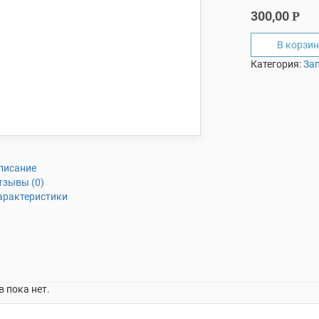
300,00
Р
В корзин
Категория:
За
писание
тзывы (0)
арактеристики
 пока нет.