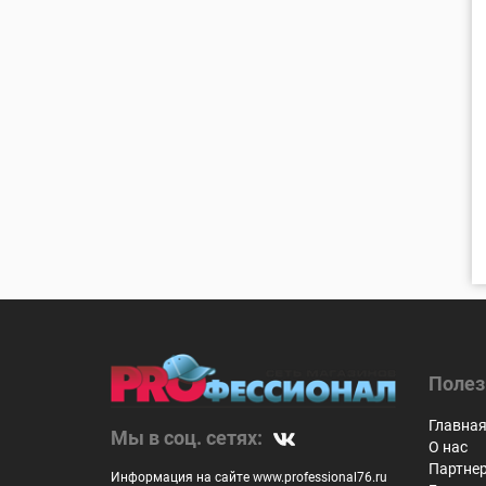
Полез
Главна
Мы в соц. сетях:
О нас
Партне
Информация на сайте www.professional76.ru