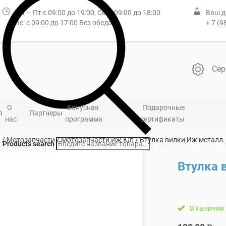
Пн — Пт с 09:00 до 19:00, Сб: с 09:00 до 18:00
Ваш д
Вс: с 09:00 до 17:00 Без обеда
+ 7 (9
Сер
О
Бонусная
Подарочные
я
Партнеры
нас
программа
сертификаты
я
/
Мотозапчасти
/
Мотозапчасти Иж Юп
/ Втулка вилки Иж металл.
Products search
Втулка 
В наличии