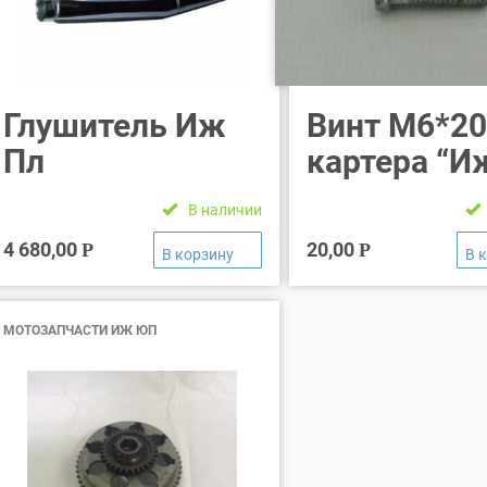
Глушитель Иж
Винт М6*2
Пл
картера “И
В наличии
4 680,00
20,00
Р
Р
МОТОЗАПЧАСТИ ИЖ ЮП