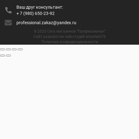
Ваш друг консультант:
+ 7 (980) 650-23-92
professional.zakaz@yandex.ru
© 2020 Сеть магазинов “Профессионал”
Сайт разработан web-студей smartech76
Политика конфиденциальности