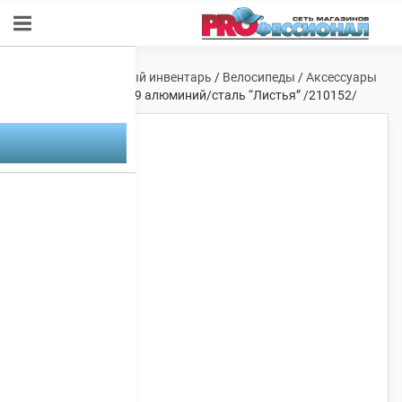
Главная
/
Спортивный инвентарь
/
Велосипеды
/
Аксессуары
Вело
/ Звонок 57 R-19 алюминий/сталь “Листья” /210152/