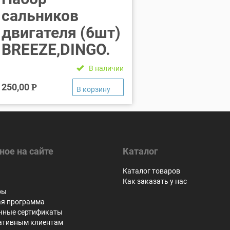
сальников
двигателя (6шт)
BREEZE,DINGO.
В наличии
250,00
Р
ное на сайте
Каталог
я
Каталог товаров
Как заказать у нас
ры
ая программа
чные сертификаты
ативным клиентам