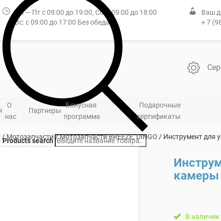
Пн — Пт с 09:00 до 19:00, Сб: с 09:00 до 18:00
Ваш д
Вс: с 09:00 до 17:00 Без обеда
+ 7 (9
Сер
О
Бонусная
Подарочные
я
Партнеры
нас
программа
сертификаты
я
/
Мотозапчасти
/
Мотозапчасти BREEZE, DINGO
/ Инструмент для 
Products search
Инструм
камеры
В наличии