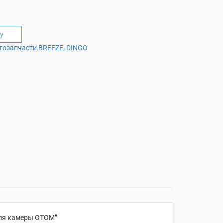
у
тозапчасти BREEZE, DINGO
иля камеры OTOM”