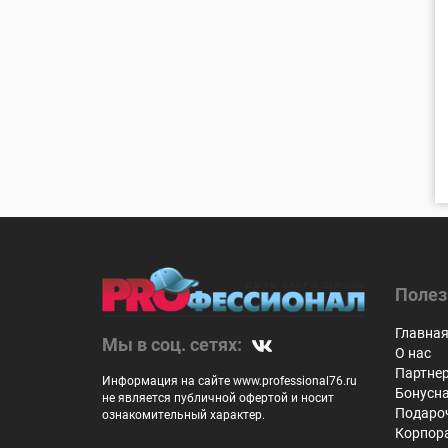
Полез
Главна
Мы в соц. сетях:
О нас
Партне
Информация на сайте www.professional76.ru
Бонусн
не является публичной офертой и носит
Подаро
ознакомительный характер.
Корпор