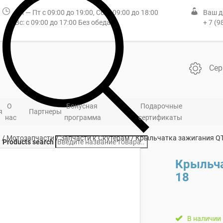
Пн — Пт с 09:00 до 19:00, Сб: с 09:00 до 18:00
Ваш д
Вс: с 09:00 до 17:00 Без обеда
+ 7 (9
Сер
О
Бонусная
Подарочные
я
Партнеры
нас
программа
сертификаты
я
/
Мотозапчасти
/
Запчасти к Скутерам
/ Крыльчатка зажигания QT
Products search
Крыльча
18
В наличии