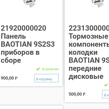
21920000020
223130000
Панель
Тормозные
BAOTIAN 9S2S3
компонент
приборов в
колодки
сборе
BAOTIAN 9
передние
В наличии
дисковые
900,00
Р
500,00
Р