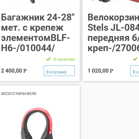
Багажник 24-28″
Велокорзин
мет. с крепеж
Stels JL-08
элементомBLF-
передняя б
H6-/010044/
креп-/2700
В наличии
2 400,00
1 020,00
Р
Р
АКСЕССУАРЫ ВЕЛО