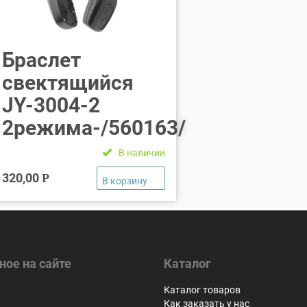
Браслет
свектящийся
JY-3004-2
2режима-/560163/
В наличии
320,00
Р
ное на сайте
Каталог
я
Каталог товаров
Как заказать у нас