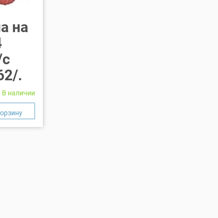
а на
4
/с
62/.
В наличии