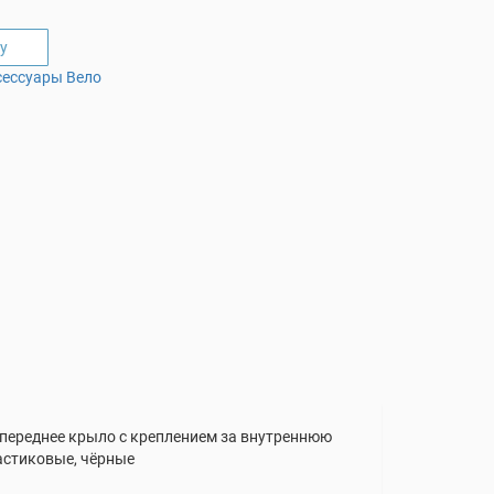
у
сессуары Вело
, переднее крыло с креплением за внутреннюю
астиковые, чёрные