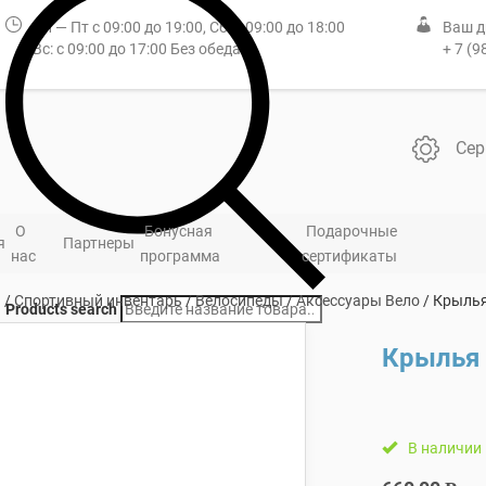
Пн — Пт с 09:00 до 19:00, Сб: с 09:00 до 18:00
Ваш д
Вс: с 09:00 до 17:00 Без обеда
+ 7 (9
Сер
О
Бонусная
Подарочные
я
Партнеры
нас
программа
сертификаты
я
/
Спортивный инвентарь
/
Велосипеды
/
Аксессуары Вело
/ Крылья
Products search
Крылья 
В наличии