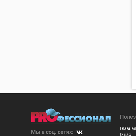
Полез
Главна
Мы в соц. сетях:
О нас