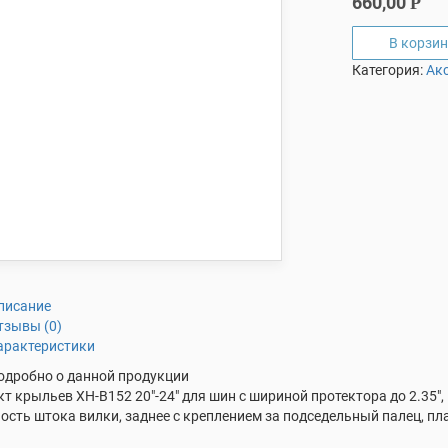
660,00
Р
В корзин
Категория:
Ак
писание
тзывы (0)
арактеристики
одробно о данной продукции
т крыльев XH-B152 20″-24″ для шин с шириной протектора до 2.35″
ость штока вилки, заднее с креплением за подседельный палец, пл