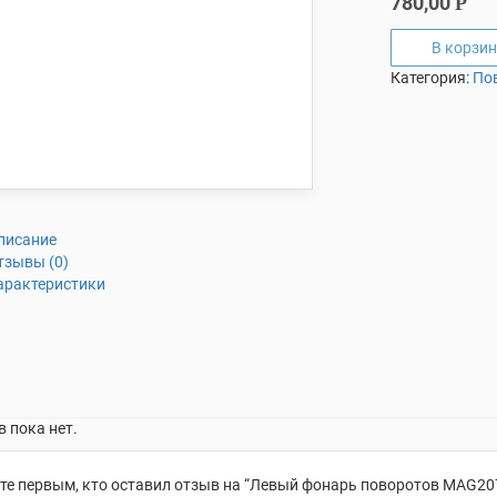
780,00
Р
В корзин
Категория:
По
писание
тзывы (0)
арактеристики
 пока нет.
те первым, кто оставил отзыв на “Левый фонарь поворотов MAG20