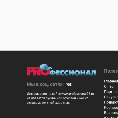
Полез
Главна
Мы в соц. сетях:
О нас
Партне
Информация на сайте www.professional76.ru
Бонусн
не является публичной офертой и носит
Подаро
ознакомительный характер.
Корпор
Ваканс
Контак