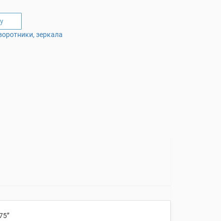
у
воротники, зеркала
75”