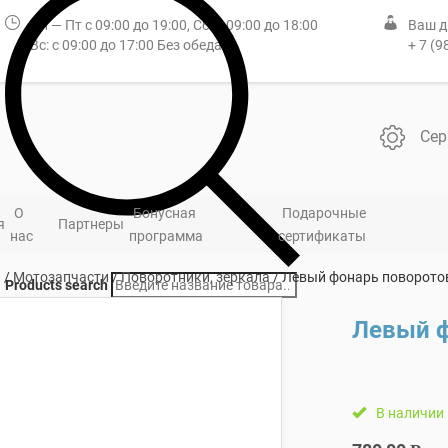
Пн — Пт с 09:00 до 19:00, Сб: с 09:00 до 18:00
Ваш д
Вс: с 09:00 до 17:00 Без обеда
+ 7 (9
Сер
О
Бонусная
Подарочные
я
Партнеры
нас
программа
сертификаты
я
/
Мотозапчасти
/
Поворотники, зеркала
/ Левый фонарь поворот
Products search
Левый 
В наличии