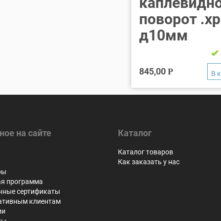
каплевидно
поворот .х
д10мм
845,00
Р
ное на сайте
Каталог
я
Каталог товаров
Как заказать у нас
ры
ая программа
чные сертификаты
ативным клиентам
ии
ты