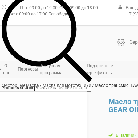
Пн — Пт с 09:00 до 19:00, Сб: с 09:00 до 18:00
Ваш д
Вс: с 09:00 до 17:00 Без обеда
+ 7 (9
Сер
О
Бонусная
Подарочные
я
Партнеры
нас
программа
сертификаты
я
/
Моторные масла
/
Масла для мототехники
/ Масло трансмис. LAV
Products search
Масло т
GEAR OIL
В наличии