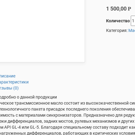
1 500,00
Р
Количество
Категория:
Ма
писание
арактеристики
тзывы (0)
одробно о данной продукции
ческое трансмиссионное масло состоит из высококачественной си
ехнологичного пакета присадок последнего поколения обеспечив
имость с материалами синхронизаторов. Предназначено для редук
зки дифференциалов, задних мостов, рулевых механизмов и других 
м API GL-4 или GL-5. Благодаря специальному составу подходит к
агруженных дифференциалов, работающих в критических условия