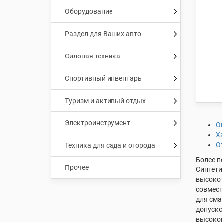
Оборудование
Раздел для Ваших авто
Силовая техника
Спортивный инвентарь
Туризм и активый отдых
Электроинструмент
О
Х
О
Техника для сада и огорода
Более п
Прочее
Синтети
высокот
совмест
для сма
допуско
высокон