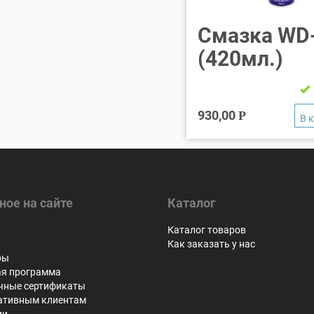
Смазка WD
(420мл.)
930,00
Р
ное на сайте
Каталог
я
Каталог товаров
Как заказать у нас
ры
ая программа
чные сертификаты
ативным клиентам
ии