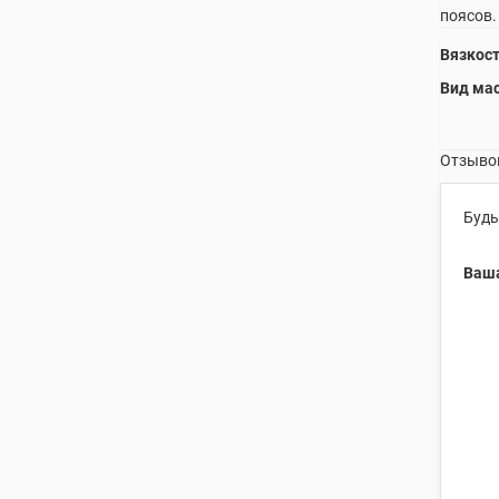
поясов.
Вязкос
Вид ма
Отзывов
Будь
Ваша