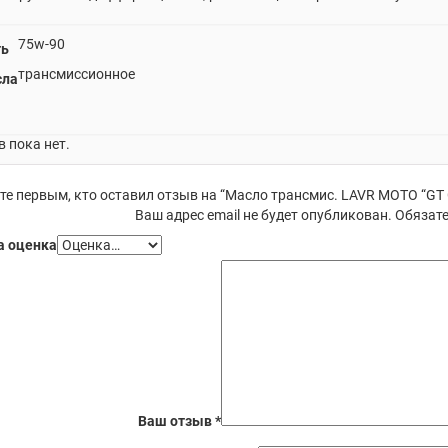
75w-90
ть
трансмиссионное
сла
 пока нет.
те первым, кто оставил отзыв на “Масло трансмис. LAVR МОТО “GT G
Ваш адрес email не будет опубликован.
Обязате
 оценка
Ваш отзыв
*