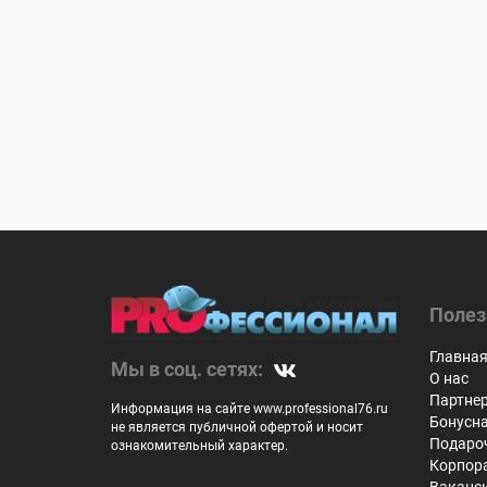
Полез
Главна
Мы в соц. сетях:
О нас
Партне
Информация на сайте www.professional76.ru
Бонусн
не является публичной офертой и носит
Подаро
ознакомительный характер.
Корпор
Ваканс