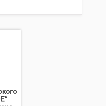
окого
E”