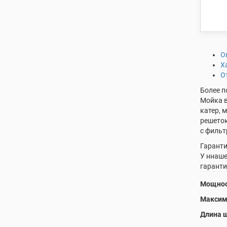
О
Х
О
Более п
Мойка в
катер, 
решеток
с фильт
Гаранти
У ннаше
гаранти
Мощнос
Максим
Длина 