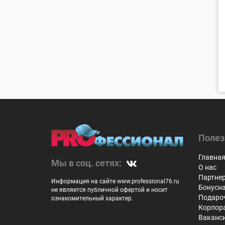
Полез
Главна
Мы в соц. сетях:
О нас
Партне
Информация на сайте www.professional76.ru
Бонусн
не является публичной офертой и носит
Подаро
ознакомительный характер.
Корпор
Ваканс