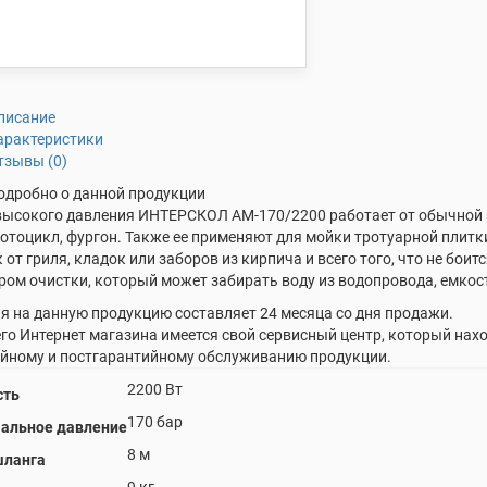
писание
арактеристики
тзывы (0)
одробно о данной продукции
ысокого давления ИНТЕРСКОЛ АМ-170/2200 работает от обычной э
мотоцикл, фургон. Также ее применяют для мойки тротуарной плитк
 от гриля, кладок или заборов из кирпича и всего того, что не бо
ром очистки, который может забирать воду из водопровода, емкос
я на данную продукцию составляет 24 месяца со дня продажи.
го Интернет магазина имеется свой сервисный центр, который нахо
йному и постгарантийному обслуживанию продукции.
2200 Вт
ть
170 бар
альное давление
8 м
шланга