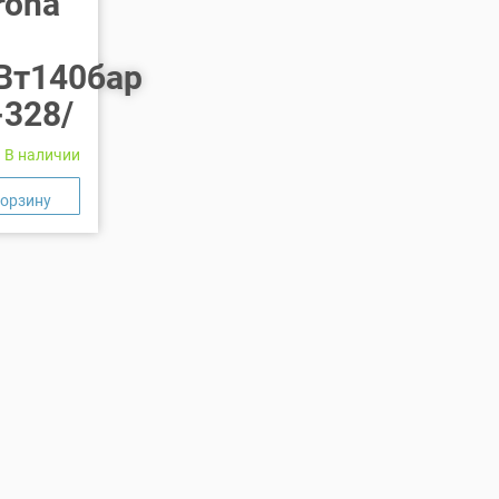
rona
Вт140бар
-328/
В наличии