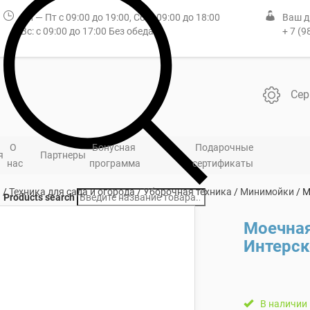
Пн — Пт с 09:00 до 19:00, Сб: с 09:00 до 18:00
Ваш д
Вс: с 09:00 до 17:00 Без обеда
+ 7 (9
Сер
О
Бонусная
Подарочные
я
Партнеры
нас
программа
сертификаты
я
/
Техника для сада и огорода
/
Уборочная техника
/
Минимойки
/ М
Products search
Моечна
Интерск
В наличии