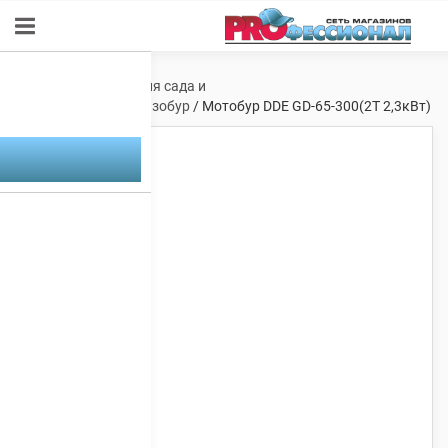
Главная
/
Техника для сада и
огорода
/
Буры
/
Бензобур
/ Мотобур DDE GD-65-300(2Т 2,3кВт)