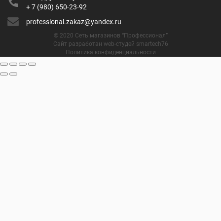
+ 7 (980) 650-23-92
professional.zakaz@yandex.ru
© 2020 Сеть магазинов “Профессионал”
Сайт разработан web-студей smartech76
Политика конфиденциальности