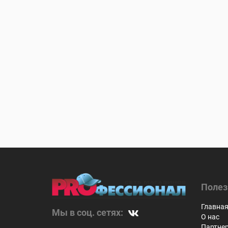
Полез
Главна
Мы в соц. сетях:
О нас
Партне