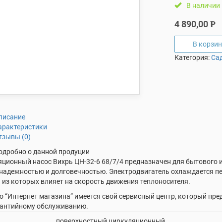
В наличии
4 890,00
Р
В корзин
Категория:
Са
писание
арактеристики
тзывы (0)
одробно о данной продуции
ционный насос Вихрь ЦН-32-6 68/7/4 предназначен для бытового 
 надежностью и долговечностью. Электродвигатель охлаждается п
из которых влияет на скорость движения теплоносителя.
о “Интернет магазина” имеется свой сервисный центр, который пре
рантийному обслуживанию.
поверхностный циркуляционный