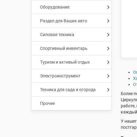
Оборудование
Раздел для Ваших авто
Силовая техника
Спортивный инвентарь
Туризм и активый отдых
О
Электроинструмент
Х
О
Техника для сада и огорода
Более п
Циркуля
Прочее
работе,
каждый 
У нашег
постга