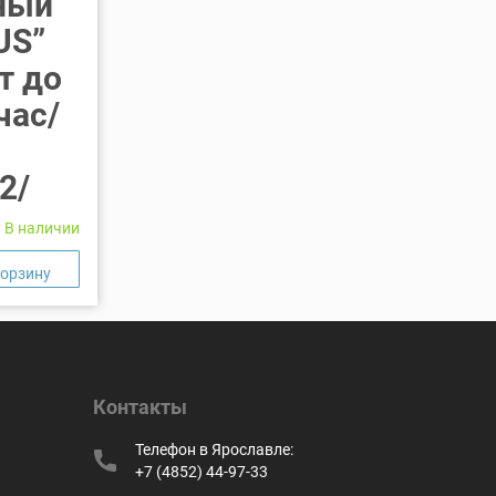
ный
US”
т до
час/
2/
В наличии
Контакты
Телефон в Ярославле:
+7 (4852) 44-97-33