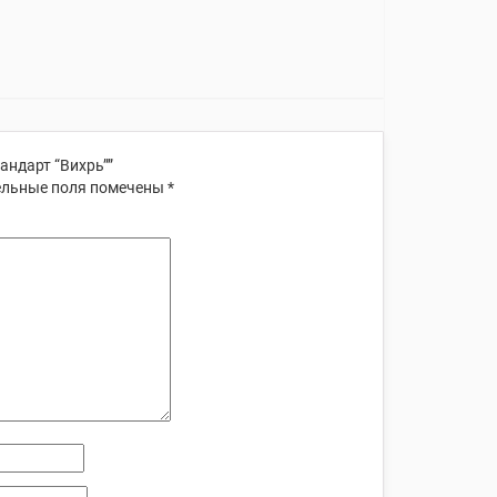
андарт “Вихрь””
льные поля помечены
*