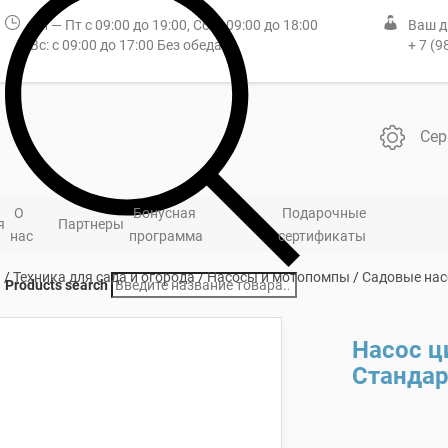
Пн — Пт с 09:00 до 19:00, Сб: с 09:00 до 18:00
Ваш д
Вс: с 09:00 до 17:00 Без обеда
+ 7 (9
Сер
О
Бонусная
Подарочные
я
Партнеры
нас
программа
сертификаты
я
/
Техника для сада и огорода
/
Насосы и мотопомпы
/
Садовые на
Products search
Насос ц
Стандар