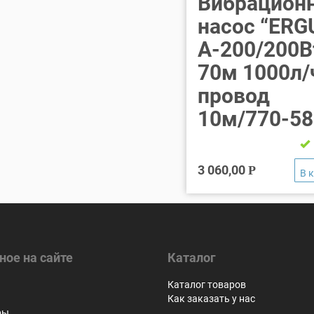
Вибрацион
насос “ERG
А-200/200В
70м 1000л/
провод
10м/770-58
3 060,00
Р
ное на сайте
Каталог
я
Каталог товаров
Как заказать у нас
ры