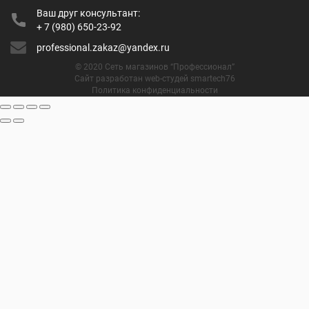
Ваш друг консультант:
+ 7 (980) 650-23-92
professional.zakaz@yandex.ru
© 2020 Сеть магазинов “Профессионал”
Сайт разработан web-студей smartech76
Политика конфиденциальности