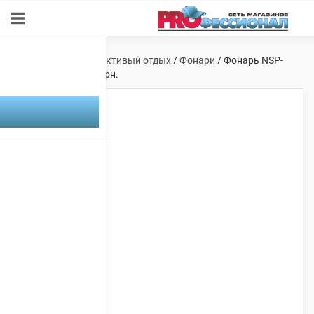
Главная
/
Туризм и активый отдых
/
Фонари
/ Фонарь NSP-
1160,150-120люм,черн.