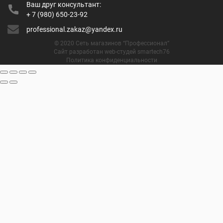
Ваш друг консультант:
+ 7 (980) 650-23-92
professional.zakaz@yandex.ru
© 2020 Сеть магазинов “Профессионал”
Сайт разработан web-студей smartech76
Политика конфиденциальности