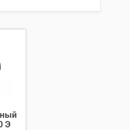
ьный
0 Э