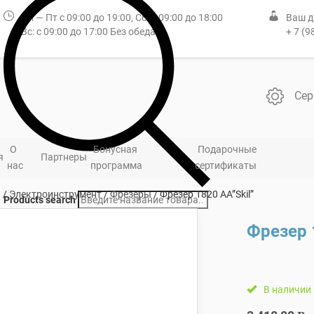
Пн — Пт с 09:00 до 19:00, Сб: с 09:00 до 18:00
Ваш д
Вс: с 09:00 до 17:00 Без обеда
+ 7 (9
Сер
О
Бонусная
Подарочные
я
Партнеры
нас
программа
сертификаты
я
/
Электроинструмент
/
Фрезеры
/ Фрезер 1820 АА”Skil”
Products search
Фрезер 
В наличии