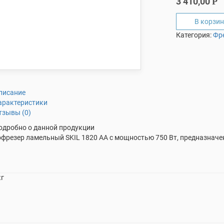
3 410,00
Р
В корзин
Категория:
Фр
писание
арактеристики
тзывы (0)
одробно о данной продукции
фрезер ламельный SKIL 1820 АА с мощностью 750 Вт, предназнач
кг