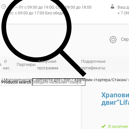
Пн — Пт с 09:00 до 19:00, Сб: с 09:00 до 18:00
Ваш д
Вс: с 09:00 до 17:00 Без обеда
+ 7 (9
Сер
О
Бонусная
Подарочные
я
Партнеры
нас
программа
сертификаты
я
/
Мотозапчасти
/
Запчасти для Lifan
/ Храповик стартера/Стакан/ к
Products search
Храпови
двиг”Li
В наличии