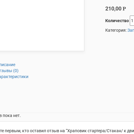
210,00
Р
Количество
Категория:
Зап
писание
тзывы (0)
арактеристики
 пока нет.
те первым, кто оставил отзыв на “Храповик стартера/Стакан/ к дви