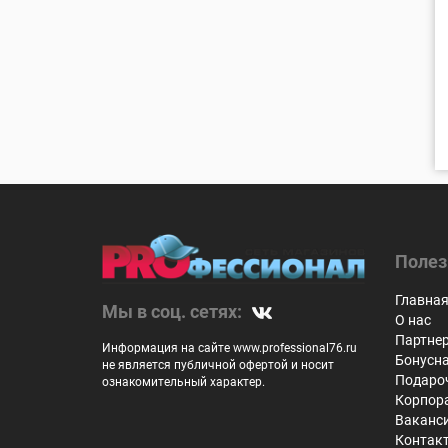
Полез
Главна
Мы в соц. сетях:
О нас
Партне
Информация на сайте www.professional76.ru
Бонусн
не является публичной офертой и носит
Подаро
ознакомительный характер.
Корпор
Ваканс
Контак