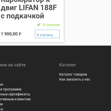
двиг LIFAN 188F
с подкачкой
В наличии
1 900,00
Р
ное на сайте
Каталог
я
Каталог товаров
Как заказать у нас
ры
ая программа
чные сертификаты
ативным клиентам
ии
ты