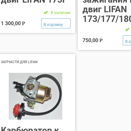
двиг LIFAN
В наличии
173/177/18
1 300,00
Р
750,00
Р
ЗАПЧАСТИ ДЛЯ LIFAN
Карбюратор к