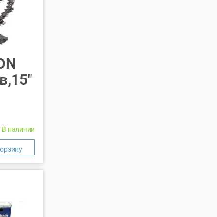
ON
зв,15″
В наличии