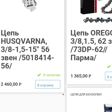
Цепь
Цепь OREG
HUSQVARNA,
3/8,1.5, 62 
3/8-1,5-15″ 56
/73DР-62//
звен /5018414-
Парма/
56/
В наличии
1 365,00
Р
2 460,00
Р
ЦЕПИ ДЛЯ БЕНЗОПИЛ