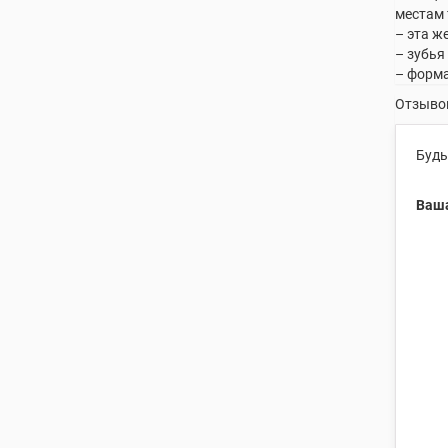
местам 
– эта ж
– зубья
– форма
Отзывов
Будь
Ваша