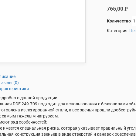
765,00
Р
Количество
Категория:
Це
писание
тзывы (0)
арактеристики
одробно о данной продукции
льная DDE 249-709 подходит для использования с бензопилами объе
готовлена из легированной стали, а все звенья прошли дробеструй
к самым тяжелым нагрузкам.
меют ряд особенностей:
бе имеется специальная риска, которая указывает правильный угол
альная конструкция звеньев в виде отверстий и канавок обеспечи