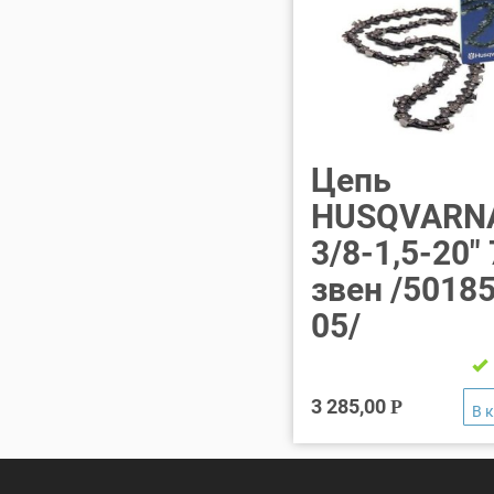
Цепь
HUSQVARN
3/8-1,5-20″
звен /5018
05/
3 285,00
Р