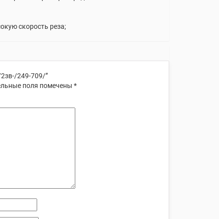
окую скорость реза;
72зв-/249-709/”
льные поля помечены
*