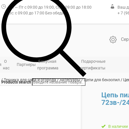
Пн — Пт с 09:00 до 19:00, Сб: с 09:00 до 18:00
Ваш д
Вс: с 09:00 до 17:00 Без обеда
+ 7 (9
Сер
О
Бонусная
Подарочные
я
Партнеры
нас
программа
сертификаты
я
/
Техника для сада и огорода
/
Аксесуары
/
Цепи для бензопил
/ Це
Products search
Цепь пи
72зв-/2
В наличии