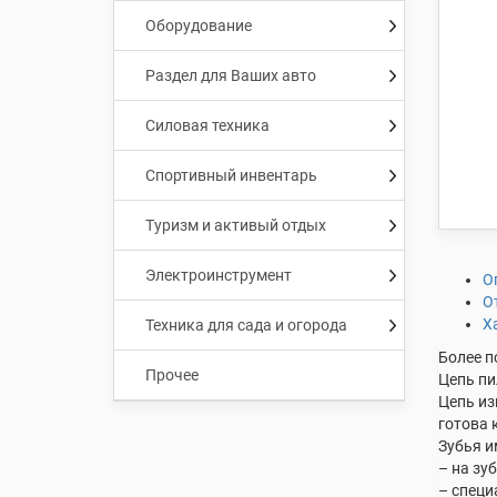
Оборудование
Раздел для Ваших авто
Силовая техника
Спортивный инвентарь
Туризм и активый отдых
Электроинструмент
О
О
Х
Техника для сада и огорода
Более п
Прочее
Цепь пи
Цепь из
готова 
Зубья и
– на зу
– специ