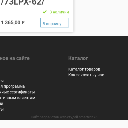
/73LPX-62/
В наличии
1 365,00
Р
ное на сайте
Каталог
я
Каталог товаров
Как заказать у нас
ры
ая программа
чные сертификаты
ативным клиентам
ии
ты
Сайт разработан web-студей smartech76