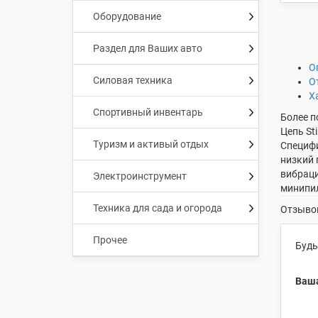
Оборудование
Раздел для Ваших авто
О
Силовая техника
О
Х
Спортивный инвентарь
Более п
Цепь St
Туризм и активый отдых
Специфи
низкий 
вибраци
Электроинструмент
минипил
Техника для сада и огорода
Отзывов
Прочее
Будь
Ваша