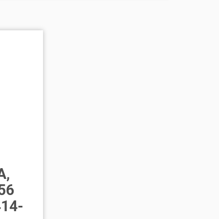
A,
 56
414-