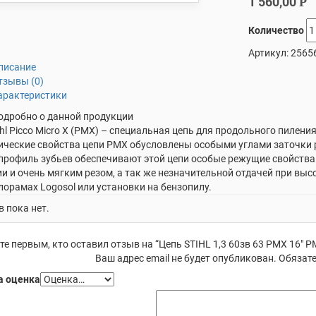
1 560,00
Р
Количество
Артикул:
2565
писание
тзывы (0)
арактеристики
одробно о данной продукции
ihl Picco Micro X (PMX) – специальная цепь для продольного пилени
ческие свойства цепи PMX обусловлены особыми углами заточки р
профиль зубьев обеспечивают этой цепи особые режущие свойства.
и и очень мягким резом, а так же незначительной отдачей при высо
орамах Logosol или установки на бензопилу.
 пока нет.
те первым, кто оставил отзыв на “Цепь STIHL 1,3 60зв 63 РМХ 16″ Р
Ваш адрес email не будет опубликован.
Обязате
 оценка