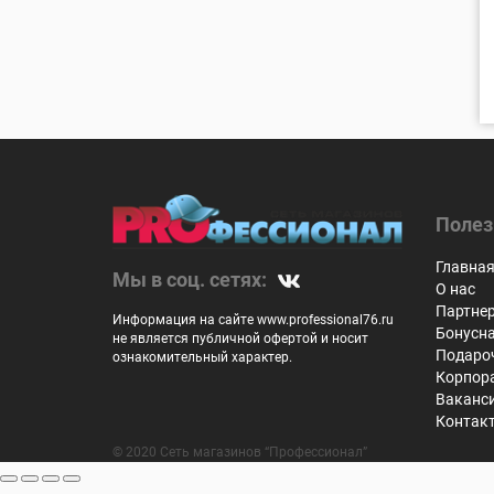
Полез
Главна
Мы в соц. сетях:
О нас
Партне
Информация на сайте www.professional76.ru
Бонусн
не является публичной офертой и носит
Подаро
ознакомительный характер.
Корпор
Ваканс
Контак
© 2020 Сеть магазинов “Профессионал”