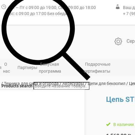
Пн — Пт с 09:00 до 19:00, Сб: с 09:00 до 18:00
Ваш д
Вс: с 09:00 до 17:00 Без обеда
+ 7 (9
Сер
О
Бонусная
Подарочные
я
Партнеры
нас
программа
сертификаты
я
/
Техника для сада и огорода
/
Аксесуары
/
Цепи для бензопил
/ Це
Products search
Цепь ST
В наличии