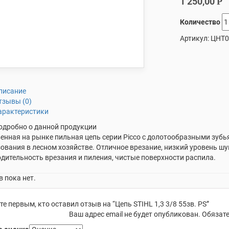
1 250,00
Р
Количество
Артикул:
ЦНТ0
писание
тзывы (0)
арактеристики
одробно о данной продукции
енная на рынке пильная цепь серии Picco с долотообразными зуб
ования в лесном хозяйстве. Отличное врезание, низкий уровень ш
дительность врезания и пиления, чистые поверхности распила.
 пока нет.
те первым, кто оставил отзыв на “Цепь STIHL 1,3 3/8 55зв. PS”
Ваш адрес email не будет опубликован.
Обязате