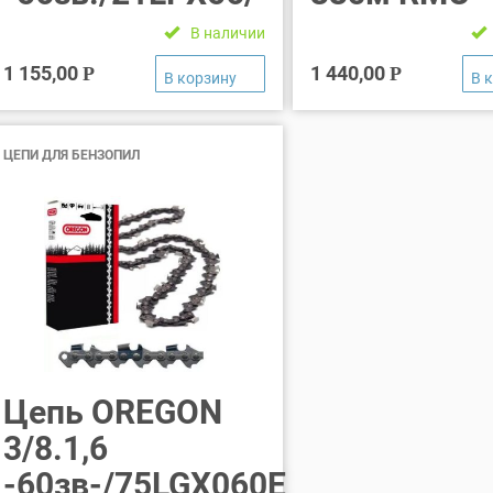
В наличии
1 155,00
1 440,00
Р
Р
ЦЕПИ ДЛЯ БЕНЗОПИЛ
Цепь OREGON
3/8.1,6
-60зв-/75LGХ060Е