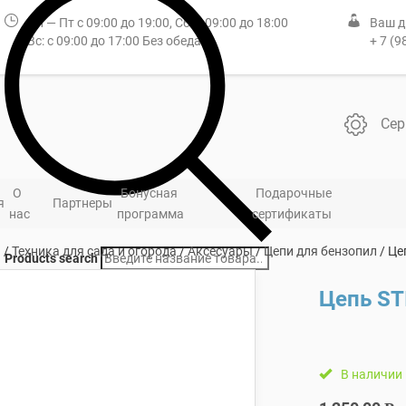
Пн — Пт с 09:00 до 19:00, Сб: с 09:00 до 18:00
Ваш д
Вс: с 09:00 до 17:00 Без обеда
+ 7 (9
Сер
О
Бонусная
Подарочные
я
Партнеры
нас
программа
сертификаты
я
/
Техника для сада и огорода
/
Аксесуары
/
Цепи для бензопил
/ Це
Products search
Цепь STI
В наличии