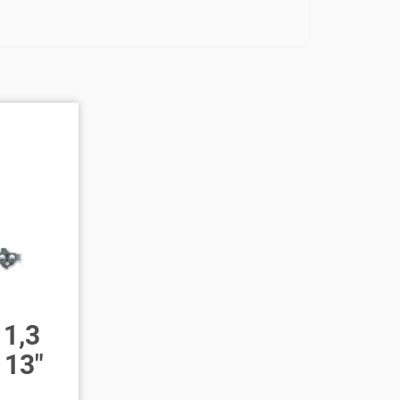
1,3
 13″