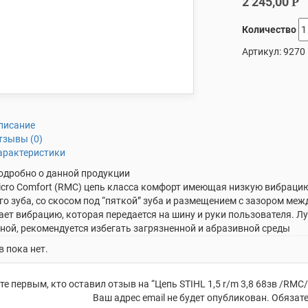
2 245,00
Р
Количество
Артикул:
9270
писание
тзывы (0)
арактеристики
одробно о данной продукции
icro Comfort (RMC) цепь класса комфорт имеющая низкую вибрацию
о зуба, со скосом под “пяткой” зуба и размещением с зазором ме
ет вибрацию, которая передается на шину и руки пользователя. Л
ной, рекомендуется избегать загрязненной и абразивной среды
 пока нет.
те первым, кто оставил отзыв на “Цепь STIHL 1,5 r/m 3,8 68зв /RMC/
Ваш адрес email не будет опубликован.
Обязате