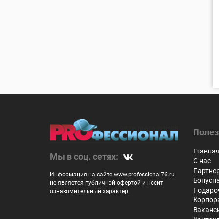
Полез
Главна
Мы в соц. сетях:
О нас
Партне
Информация на сайте www.professional76.ru
Бонусн
не является публичной офертой и носит
Подаро
ознакомительный характер.
Корпор
Ваканс