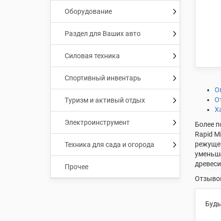
Оборудование
Раздел для Ваших авто
Силовая техника
Спортивный инвентарь
О
О
Туризм и активый отдых
Х
Электроинструмент
Более п
Rapid M
режущег
Техника для сада и огорода
уменьша
древеси
Прочее
Отзывов
Будь