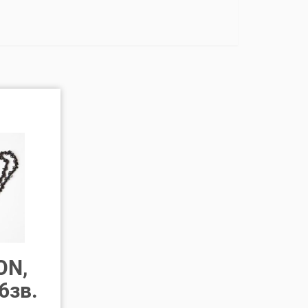
ON,
6зв.