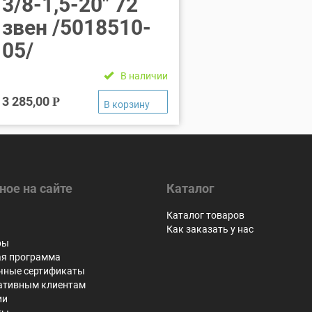
3/8-1,5-20″ 72
звен /5018510-
05/
В наличии
3 285,00
Р
ное на сайте
Каталог
я
Каталог товаров
Как заказать у нас
ры
ая программа
чные сертификаты
ативным клиентам
ии