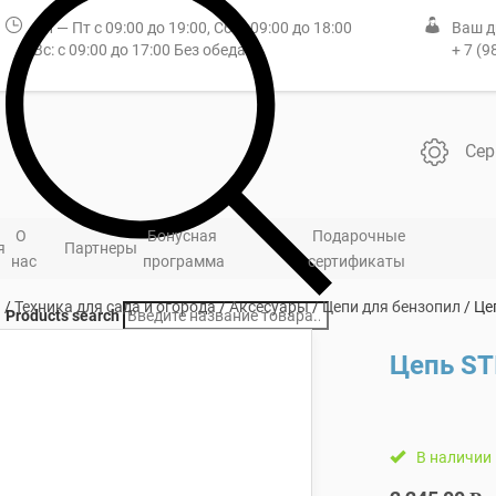
Пн — Пт с 09:00 до 19:00, Сб: с 09:00 до 18:00
Ваш д
Вс: с 09:00 до 17:00 Без обеда
+ 7 (9
Сер
О
Бонусная
Подарочные
я
Партнеры
нас
программа
сертификаты
я
/
Техника для сада и огорода
/
Аксесуары
/
Цепи для бензопил
/ Це
Products search
Цепь STI
В наличии