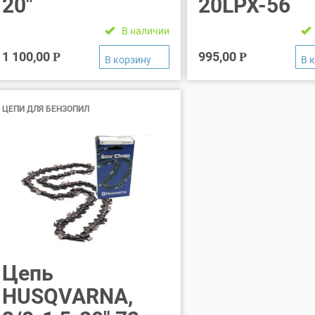
20″
20LPX-56
В наличии
1 100,00
995,00
Р
Р
ЦЕПИ ДЛЯ БЕНЗОПИЛ
Цепь
HUSQVARNA,