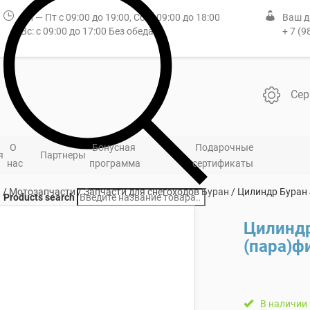
Пн — Пт с 09:00 до 19:00, Сб: с 09:00 до 18:00
Ваш д
Вс: с 09:00 до 17:00 Без обеда
+ 7 (9
Сер
О
Бонусная
Подарочные
я
Партнеры
нас
программа
сертификаты
я
/
Мотозапчасти
/
Запчасти для снегоходов Буран
/ Цилиндр Буран 
Products search
Цилиндр
(пара)ф
В наличии