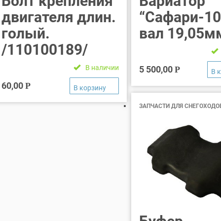
Болт крепления
Вариатор
двигателя длин.
“Сафари-10
голый.
вал 19,05м
/110100189/
В наличии
5 500,00
Р
60,00
Р
ЗАПЧАСТИ ДЛЯ СНЕГОХОДО