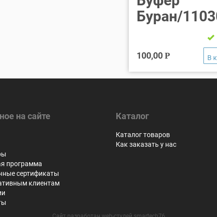
Буфер
Буран/1103
100,00
Р
ное на сайте
Каталог
я
Каталог товаров
Как заказать у нас
ры
ая программа
чные сертификаты
ативным клиентам
ии
ты
Сайт разработан web-студей smartech76