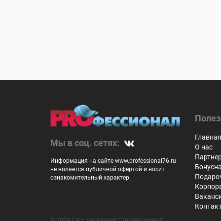
Полез
Главна
Мы в соц. сетях:
О нас
Партне
Информация на сайте www.professional76.ru
Бонусн
не является публичной офертой и носит
Подаро
ознакомительный характер.
Корпор
Ваканс
Контак
© 2020 Сеть магазинов “Профессионал”