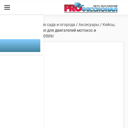
Главная
/
Техника для сада и огорода
/
Аксесуары
/
Кейсы,
сумки и чехлы
/ Чехол для двигателей мотокос и
кустарезов/00008810509/