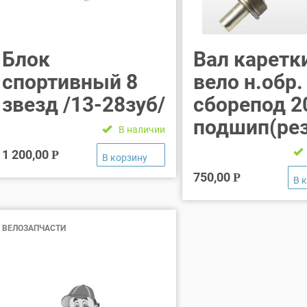
Блок
Вал каретк
спортивный 8
вело н.обр.
звезд /13-28зуб/
сборепод 2
подшип(ре
В наличии
1 200,00
Р
750,00
Р
ВЕЛОЗАПЧАСТИ