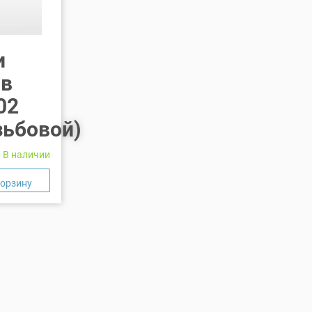
и
 в
02
зьбовой)
В наличии