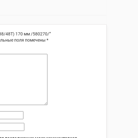
8/48T) 170 мм /580270/”
льные поля помечены
*