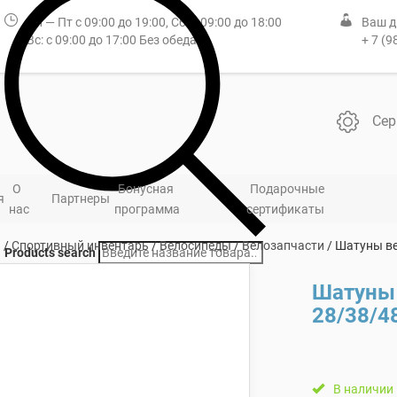
Пн — Пт с 09:00 до 19:00, Сб: с 09:00 до 18:00
Ваш д
Вс: с 09:00 до 17:00 Без обеда
+ 7 (9
Сер
О
Бонусная
Подарочные
я
Партнеры
нас
программа
сертификаты
я
/
Спортивный инвентарь
/
Велосипеды
/
Велозапчасти
/ Шатуны ве
Products search
Шатуны
28/38/4
В наличии