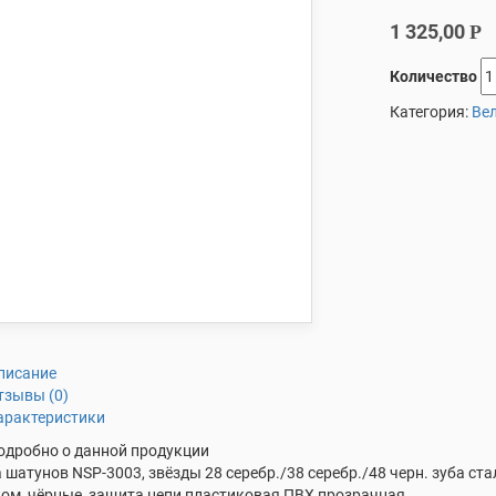
1 325,00
Р
Количество
Категория:
Ве
писание
тзывы (0)
арактеристики
одробно о данной продукции
 шатунов NSP-3003, звёзды 28 серебр./38 серебр./48 черн. зуба с
ом, чёрные, защита цепи пластиковая ПВХ прозрачная