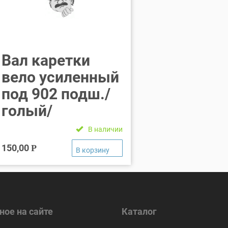
Вал каретки
вело усиленный
под 902 подш./
голый/
В наличии
150,00
Р
ное на сайте
Каталог