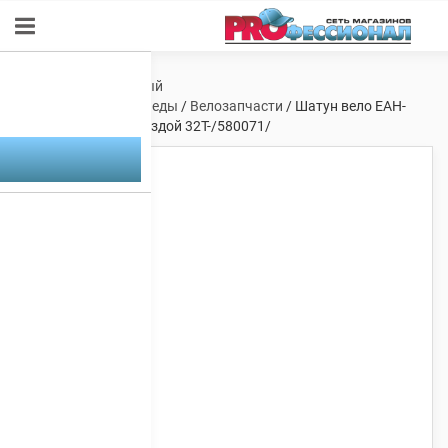
Главная
/
Спортивный
инвентарь
/
Велосипеды
/
Велозапчасти
/ Шатун вело ЕАН-
FOA-1/2-102-S со звездой 32Т-/580071/