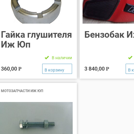
Гайка глушителя
Бензобак 
Иж Юп
В наличии
360,00
3 840,00
Р
Р
МОТОЗАПЧАСТИ ИЖ ЮП