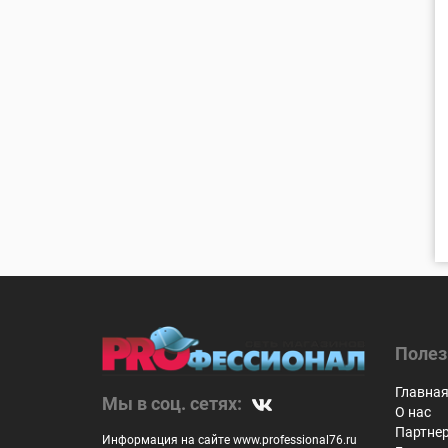
Полез
Главна
Мы в соц. сетях:
О нас
Партне
Информация на сайте www.professional76.ru