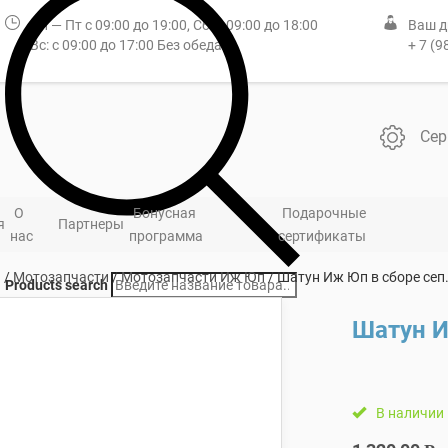
Пн — Пт с 09:00 до 19:00, Сб: с 09:00 до 18:00
Ваш д
Вс: с 09:00 до 17:00 Без обеда
+ 7 (9
Сер
О
Бонусная
Подарочные
я
Партнеры
нас
программа
сертификаты
я
/
Мотозапчасти
/
Мотозапчасти Иж Юп
/ Шатун Иж Юп в сборе сеп
Products search
Шатун И
В наличии