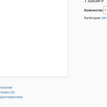
1 320,00
Р
Количество
Категория:
Мо
писание
тзывы (0)
арактеристики