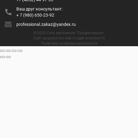
Ваш друг консультант:
+ 7 (980) 650-23-92
professional.zakaz@yandex.ru
© 2020 Сеть магазинов “Профессионал”
Сайт разработан web-студей smartech76
Политика конфиденциальности