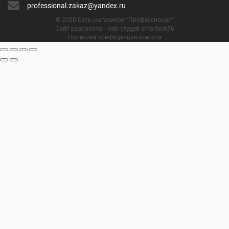
professional.zakaz@yandex.ru
© 2020 Сеть магазинов “Профессионал”
Сайт разработан web-студей smartech76
Политика конфиденциальности