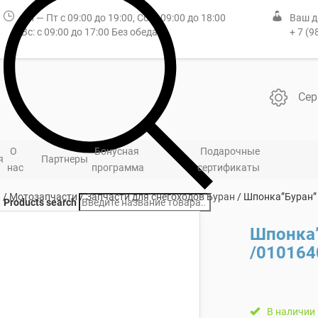
Пн — Пт с 09:00 до 19:00, Сб: с 09:00 до 18:00
Ваш д
Вс: с 09:00 до 17:00 Без обеда
+ 7 (9
Сер
О
Бонусная
Подарочные
я
Партнеры
нас
программа
сертификаты
я
/
Мотозапчасти
/
Запчасти для снегоходов Буран
/ Шпонка”Буран”
Products search
Шпонка”
/010164
В наличии