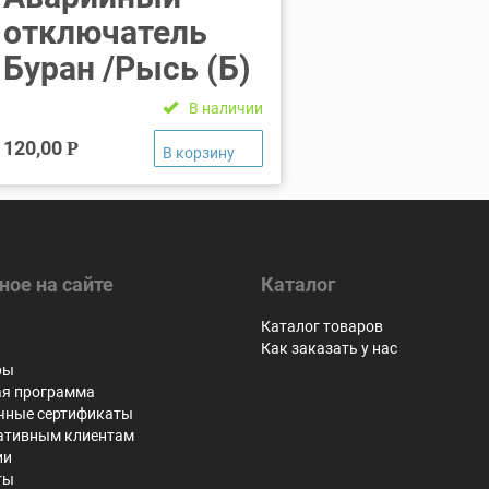
отключатель
Буран /Рысь (Б)
В наличии
120,00
Р
ное на сайте
Каталог
я
Каталог товаров
Как заказать у нас
ры
ая программа
чные сертификаты
ативным клиентам
ии
ты