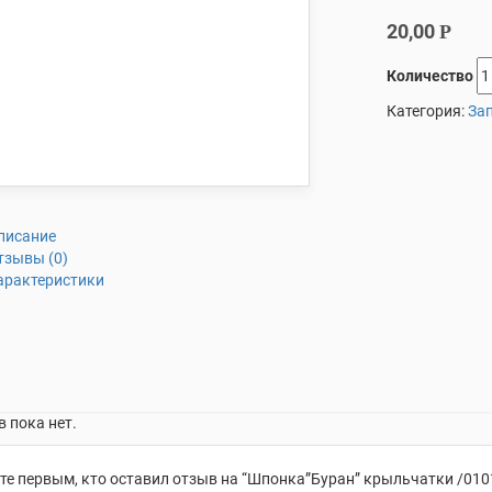
20,00
Р
Количество
Категория:
Зап
писание
тзывы (0)
арактеристики
 пока нет.
те первым, кто оставил отзыв на “Шпонка”Буран” крыльчатки /0101