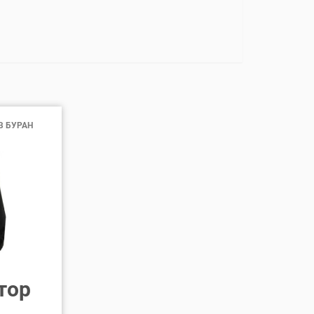
В БУРАН
тор