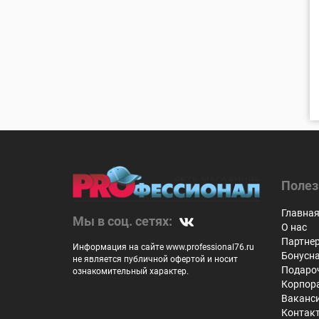
Полез
Главна
Мы в соц. сетях:
О нас
Партне
Информация на сайте www.professional76.ru
Бонусн
не является публичной офертой и носит
Подаро
ознакомительный характер.
Корпор
Ваканс
Контак