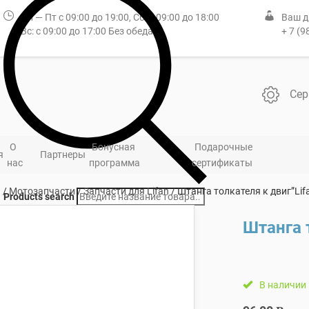
Пн — Пт с 09:00 до 19:00, Сб: с 09:00 до 18:00
Ваш д
Вс: с 09:00 до 17:00 Без обеда
+ 7 (9
Сер
О
Бонусная
Подарочные
я
Партнеры
нас
программа
сертификаты
я
/
Мотозапчасти
/
Запчасти для Lifan
/ Штанга толкателя к двиг”Lif
Products search
Штанга 
В наличии