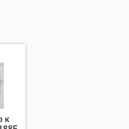
р к
188F