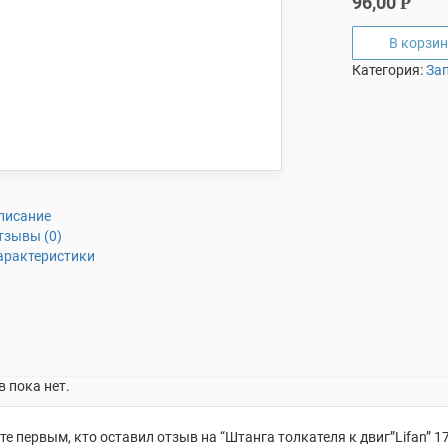
96,00
Р
В корзин
Категория:
Зап
писание
тзывы (0)
арактеристики
 пока нет.
те первым, кто оставил отзыв на “Штанга толкателя к двиг”Lifan” 1