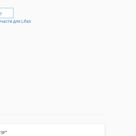
у
части для Lifan
73F”