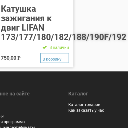
Катушка
зажигания к
двиг LIFAN
173/177/180/182/188/190F/192
В наличии
750,00
Р
ное на сайте
Каталог
я
Каталог товаров
Как заказать у нас
ры
ая программа
чные сертификаты