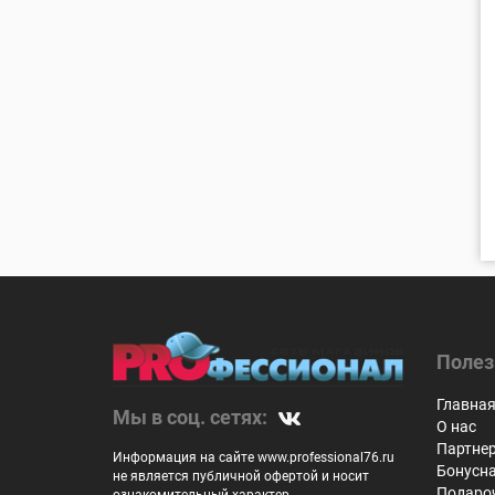
Полез
Главна
Мы в соц. сетях:
О нас
Партне
Информация на сайте www.professional76.ru
Бонусн
не является публичной офертой и носит
Подаро