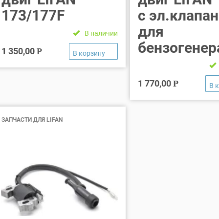
173/177F
с эл.клапа
для
В наличии
бензогенер
1 350,00
Р
1 770,00
Р
ЗАПЧАСТИ ДЛЯ LIFAN