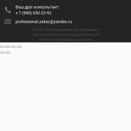
Ваш друг консультант:
+ 7 (980) 650-23-92
professional.zakaz@yandex.ru
© 2020 Сеть магазинов “Профессионал”
Сайт разработан web-студей smartech76
Политика конфиденциальности