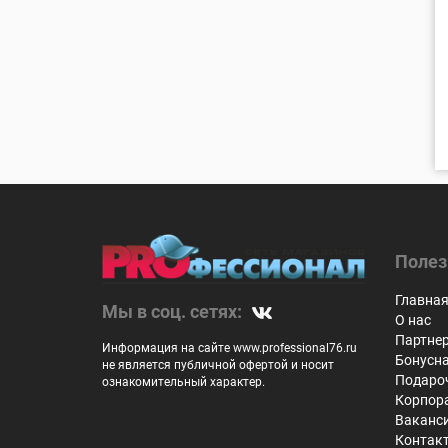
Полез
Главна
Мы в соц. сетях:
О нас
Партне
Информация на сайте www.professional76.ru
Бонусн
не является публичной офертой и носит
Подаро
ознакомительный характер.
Корпор
Ваканс
Контак