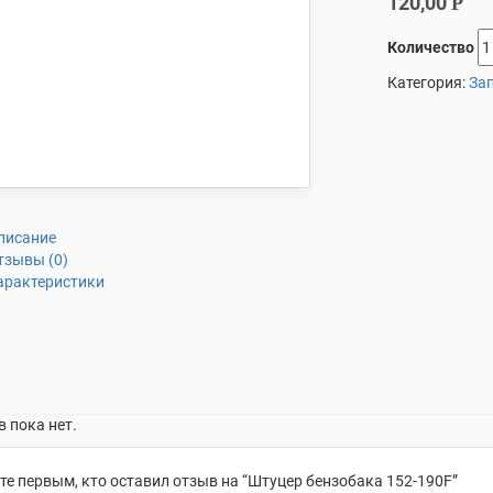
120,00
Р
Количество
Категория:
Зап
писание
тзывы (0)
арактеристики
 пока нет.
те первым, кто оставил отзыв на “Штуцер бензобака 152-190F”