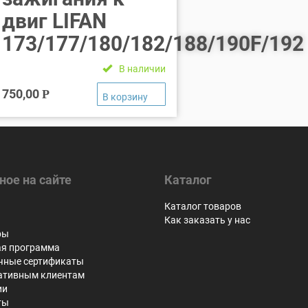
двиг LIFAN
173/177/180/182/188/190F/192
В наличии
750,00
Р
ное на сайте
Каталог
я
Каталог товаров
Как заказать у нас
ры
ая программа
чные сертификаты
ативным клиентам
ии
ты