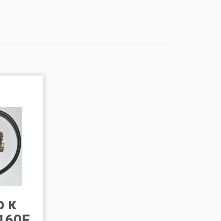
р к
160F