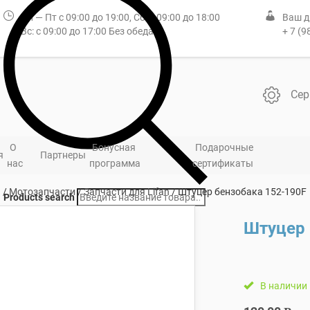
Пн — Пт с 09:00 до 19:00, Сб: с 09:00 до 18:00
Ваш д
Вс: с 09:00 до 17:00 Без обеда
+ 7 (9
Сер
О
Бонусная
Подарочные
я
Партнеры
нас
программа
сертификаты
я
/
Мотозапчасти
/
Запчасти для Lifan
/ Штуцер бензобака 152-190F
Products search
Штуцер 
В наличии