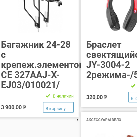
Багажник 24-28
Браслет
с
свектящий
крепеж.элементом.NH-
JY-3004-2
CE 327AAJ-X-
2режима-/
EJ03/010021/
В наличии
320,00
Р
3 900,00
Р
АКСЕССУАРЫ ВЕЛО