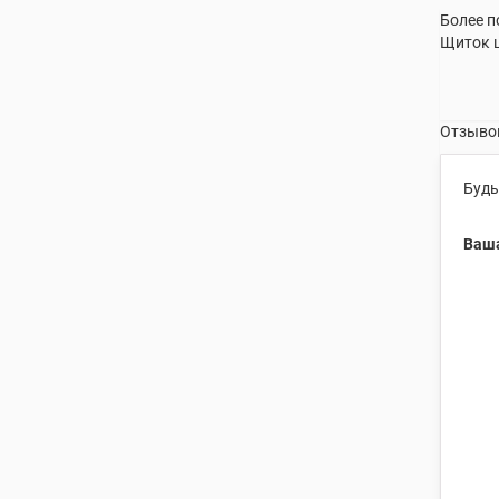
Более п
Щиток ц
Отзывов
Будь
Ваша