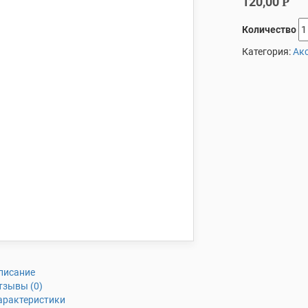
120,00
Р
Количество
Категория:
Ак
писание
тзывы (0)
арактеристики