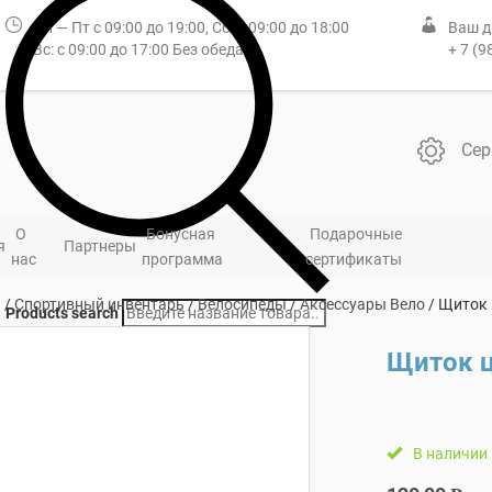
Пн — Пт с 09:00 до 19:00, Сб: с 09:00 до 18:00
Ваш д
Вс: с 09:00 до 17:00 Без обеда
+ 7 (9
Сер
О
Бонусная
Подарочные
я
Партнеры
нас
программа
сертификаты
я
/
Спортивный инвентарь
/
Велосипеды
/
Аксессуары Вело
/ Щиток 
Products search
Щиток ц
В наличии